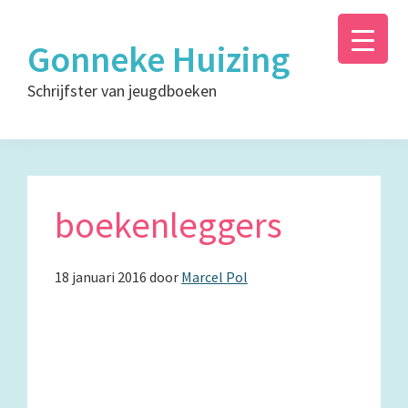
Skip
Skip
Skip
Skip
to
to
to
to
Gonneke Huizing
primary
main
primary
footer
Schrijfster van jeugdboeken
navigation
content
sidebar
boekenleggers
18 januari 2016
door
Marcel Pol